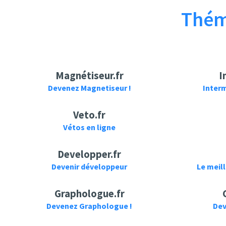
GO!
Thém
Magnétiseur.fr
I
UniVista TV
Benjamin Jaworskyj
Devenez Magnetiseur !
Interm
La foto que pone en
Im M Modus
riesgo la relación de
fotografieren
Lily y Carlucho
lernen Übung |
Veto.fr
Jaworskyj Foto Kurs
Vétos en ligne
📷 Lektion 7
Developper.fr
Devenir développeur
Le meil
Graphologue.fr
Layla Monteiro
Noti Flow
Devenez Graphologue !
Dev
Como fazer FOTOS
Foto Moto - Noti
em CASA: Poses e
Flow x Benzema (