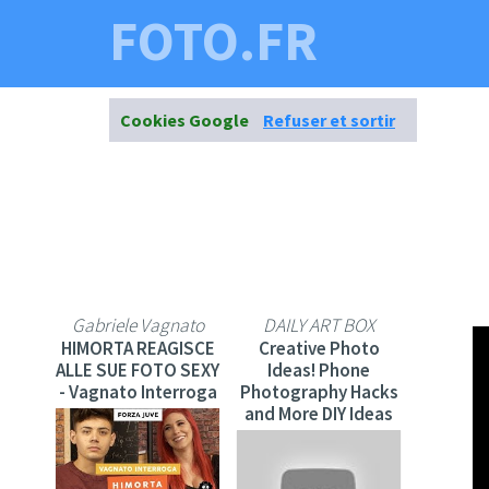
FOTO.FR
Cookies Google
Refuser et sortir
Gabriele Vagnato
DAILY ART BOX
HIMORTA REAGISCE
Creative Photo
ALLE SUE FOTO SEXY
Ideas! Phone
- Vagnato Interroga
Photography Hacks
and More DIY Ideas