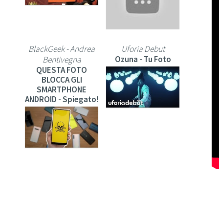
BlackGeek - Andrea
Uforia Debut
Ozuna - Tu Foto
Bentivegna
QUESTA FOTO
BLOCCA GLI
SMARTPHONE
ANDROID - Spiegato!
theShow
123 GO! Italian
Come Farai a Fare le
IDEE PER FOTO
Foto con il C🍑o di
DIVERTENTI E
fuori per
CREATIVE ! TRUCCHI
Instagram? - DETTO
VIDEO PER
FATTO - theShow
INSTAGRAM BY 123