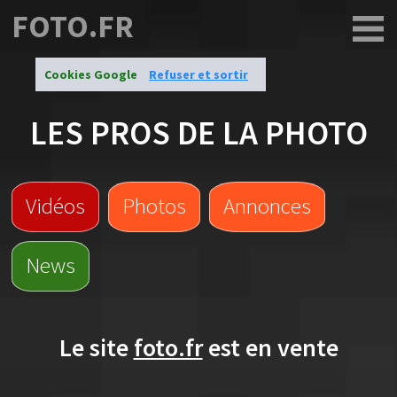
FOTO.FR
Cookies Google
Refuser et sortir
LES PROS DE LA PHOTO
Vidéos
Photos
Annonces
News
Le site
foto.fr
est en vente